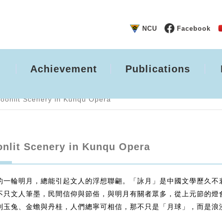
NCU
Facebook
Achievement
Publications
oonlit Scenery in Kunqu Opera
nlit Scenery in Kunqu Opera
的一輪明月，總能引起文人的浮想聯翩。「詠月」是中國文學歷久不
不只文人筆墨，民間信仰與節俗，與明月有關者眾多，從上元節的燈
到玉兔、金蟾與丹桂，人們總寧可相信，那不只是「月球」，而是浪