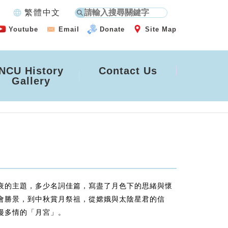
language
繁體中文
Youtube
Email
Donate
Site Map
NCU History
Contact Us
Gallery
衰的主題，多少名詞佳篇，寫盡了月色下的思緒與懷
會勝景，到中秋賞月祭祖，從嫦娥與太陰星君的信
漫多情的「月宮」。