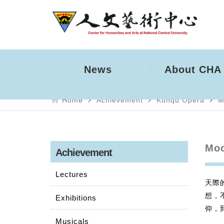
News
About CHA
home
navigate_next
navigate_next
navigate_next
Home
Achievement
Kunqu Opera
M
Moo
Achievement
Lectures
天際
想，
Exhibitions
仰，
Musicals