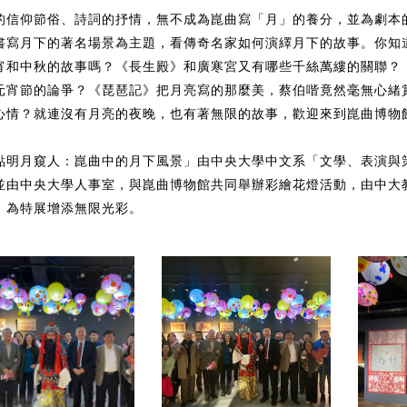
的信仰節俗、詩詞的抒情，無不成為崑曲寫「月」的養分，並為劇本
書寫月下的著名場景為主題，看傳奇名家如何演繹月下的故事。你知
宵和中秋的故事嗎？《長生殿》和廣寒宮又有哪些千絲萬縷的關聯？
元宵節的論爭？《琵琶記》把月亮寫的那麼美，蔡伯喈竟然毫無心緒
心情？就連沒有月亮的夜晚，也有著無限的故事，歡迎來到崑曲博物
點明月窺人：崑曲中的月下風景」由中央大學中文系「文學、表演與
並由中央大學人事室，與崑曲博物館共同舉辦彩繪花燈活動，由中大
，為特展增添無限光彩。