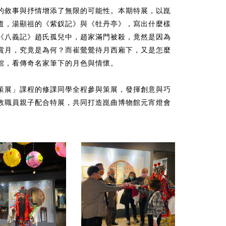
的敘事與抒情增添了無限的可能性。本期特展，以崑
道，湯顯祖的《紫釵記》與《牡丹亭》，寫出什麼樣
《八義記》趙氏孤兒中，趙家滿門被殺，竟然是因為
賞月，究竟是為何？而崔鶯鶯待月西廂下，又是怎麼
館，看傳奇名家筆下的月色與情懷。
策展」課程的修課同學全程參與策展，發揮創意與巧
教職員親子配合特展，共同打造崑曲博物館元宵燈會