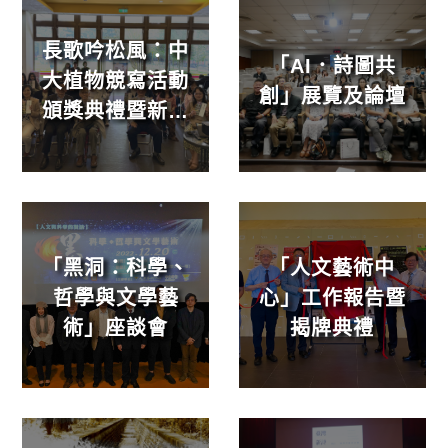
長歌吟松風：中
「AI．詩圖共
大植物競寫活動
創」展覽及論壇
頒獎典禮暨新書
發表會
「黑洞：科學、
「人文藝術中
哲學與文學藝
心」工作報告暨
術」座談會
揭牌典禮