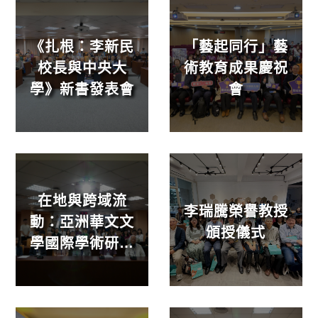
《扎根：李新民
「藝起同行」藝
校長與中央大
術教育成果慶祝
學》新書發表會
會
在地與跨域流
李瑞騰榮譽教授
動：亞洲華文文
頒授儀式
學國際學術研討
會