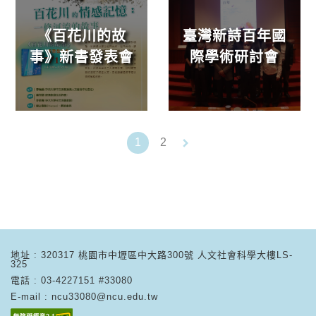
《百花川的故
臺灣新詩百年國
事》新書發表會
際學術研討會
keyboard_arrow_right
1
2
地址 : 320317 桃園市中壢區中大路300號 人文社會科學大樓LS-
325
電話 : 03-4227151 #33080
E-mail : ncu33080@ncu.edu.tw