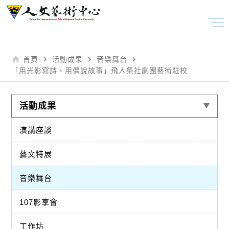
home
navigate_next
navigate_next
navigate_next
首頁
活動成果
音樂舞台
「用光影寫詩、用偶說故事」飛人集社劇團藝術駐校
活動成果
演講座談
藝文特展
音樂舞台
107影享會
工作坊