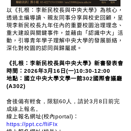
以《扎根：李新民校長與中央大學》為核心，
透過主編導讀、親友同事分享與校史回顧，呈
現李新民校長九年任內的重要校園治理理念、
重大建設與關鍵事件，並藉由「認識中大」活
動，引導青年學子理解中央大學的發展脈絡，
深化對校園的認同與歸屬感。
《扎根：李新民校長與中央大學》新書發表會
時間：
2026
年
3
月
16
日
(
一
)10:30-12:00
地點：國立中央大學文學一館
302
國際會議廳
(A302)
會後備有輕食，限額60人，請於3月8日前完
成線上報名。
線上報名網址
(
校內
portal)
：
https://ppt.cc/fIiFIx