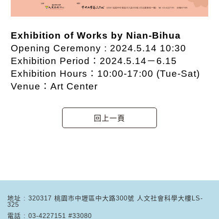
Exhibition of Works by Nian-Bihua
Opening Ceremony : 2024.5.14 10:30
Exhibition Period：2024.5.14－6.15
Exhibition Hours：10:00-17:00 (Tue-Sat)
Venue：Art Center
地址 : 320317 桃園市中壢區中大路300號 人文社會科學大樓LS-
325
電話 : 03-4227151 #33080