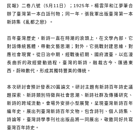
民報》二卷八號（5月11日）；1925年，楊雲萍和江夢筆合
辦了臺灣第一本白話刊物；同一年，張我軍出版臺灣第一本
新詩集《亂都之戀》。
百年臺灣歷史，新詩一直在時潮的浪頭上，在文學內部，它
對話傳統舊體，帶動文藝思潮；對外，它挑戰封建思維，對
應社會現實。從日治中期，經戰後初期、國府渡臺，以迄漫
長曲折的政經變動過程，臺灣的新詩，融裁古今、匯通東
西，蔚映數代，形成其獨特豐美的傳統。
本次研討會預計發表20篇論文。研討主題有新詩百年詩史議
題探索、新詩類別特徵與社會思潮、新詩社群及傳播研究、
新詩的跨域流動。會場外安排小型展覽，呈現臺灣新詩百年
編年史，展出列臺灣新詩百年文物，包含詩刊、個人詩集、
詩論等，臺灣詩學季刊社出版品將一同展出，敬邀同好共寫
臺灣百年詩史。